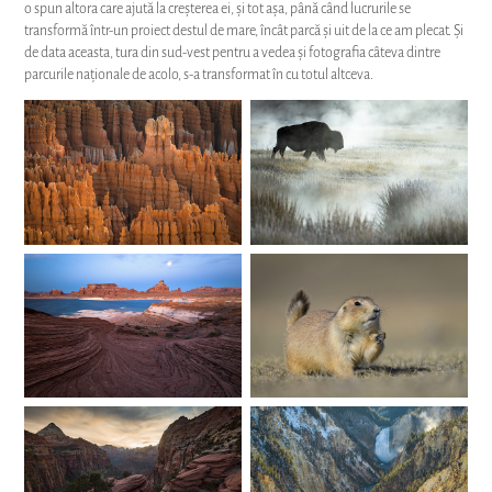
o spun altora care ajută la creșterea ei, și tot așa, până când lucrurile se
transformă într-un proiect destul de mare, încât parcă și uit de la ce am plecat. Și
de data aceasta, tura din sud-vest pentru a vedea și fotografia câteva dintre
parcurile naționale de acolo, s-a transformat în cu totul altceva.