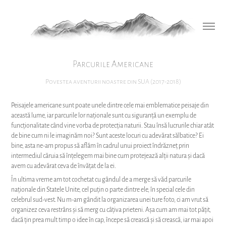
Parcurile Americane
Povestea aventurii noastre din SUA (2017-2018)
Peisajele americane sunt poate unele dintre cele mai emblematice peisaje din
această lume, iar parcurile lor naționale sunt cu siguranță un exemplu de
funcționalitate când vine vorba de protecția naturii. Stau însă lucrurile chiar atât
de bine cum ni le imaginăm noi? Sunt aceste locuri cu adevărat sălbatice? Ei
bine, asta ne-am propus să aflăm în cadrul unui proiect îndrăzneț prin
intermediul căruia să înțelegem mai bine cum protejează alții natura și dacă
avem cu adevărat ceva de învățat de la ei.
În ultima vreme am tot cochetat cu gândul de a merge să văd parcurile
naționale din Statele Unite, cel puțin o parte dintre ele, în special cele din
celebrul sud-vest. Nu m-am gândit la organizarea unei ture foto, ci am vrut să
organizez ceva restrâns și să merg cu câțiva prieteni. Așa cum am mai tot pățit,
dacă țin prea mult timp o idee în cap, începe să crească și să crească, iar mai apoi