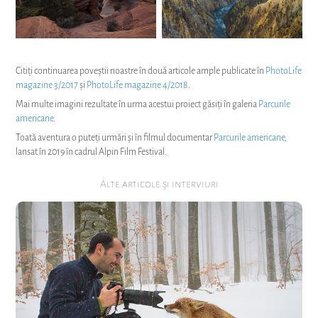
Citiți continuarea poveștii noastre în două articole ample publicate în
PhotoLife
magazine 3/2017
și
PhotoLife magazine 4/2018
.
Mai multe imagini rezultate în urma acestui proiect găsiți în galeria
Parcurile
americane
.
Toată aventura o puteți urmări și în filmul documentar
Parcurile americane
,
lansat în 2019 în cadrul Alpin Film Festival.
Alte articole și interviuri