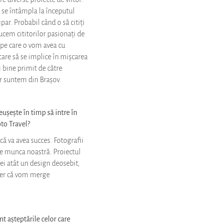
u se întâmpla la începutul
par. Probabil când o să citiți
ucem cititorilor pasionați de
a pe care o vom avea cu
 care să se implice în mișcarea
 bine primit de către
ar suntem din Brașov.
reușește în timp să intre în
to Travel?
că va avea succes. Fotografii
eze munca noastră. Proiectul
tei atât un design deosebit,
 sper că vom merge
nt așteptările celor care