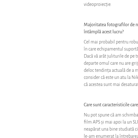
videoproiecție.
Majoritatea fotografilor de n
întâmplă acest lucru?
Cel mai probabil pentru robu
în care echipamentul suportă 
Dacă vă arăt juliturile de pe 
departe omul care nu are grij
deloc tendința actuală de a m
consider că este un atu la Nik
că acestea sunt mai desaturate
Care sunt caracteristicile ca
Nu pot spune că am schimbat 
film APS și mai apoi la un SL
neapărat una bine studiată c
le-am enumerat la întrebarea