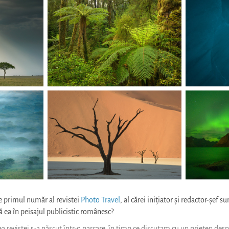
e primul număr al revistei
Photo Travel
, al cărei inițiator și redactor-șef 
tă ea în peisajul publicistic românesc?
a revistei s-a născut într-o parcare, în timp ce discutam cu un prieten despr