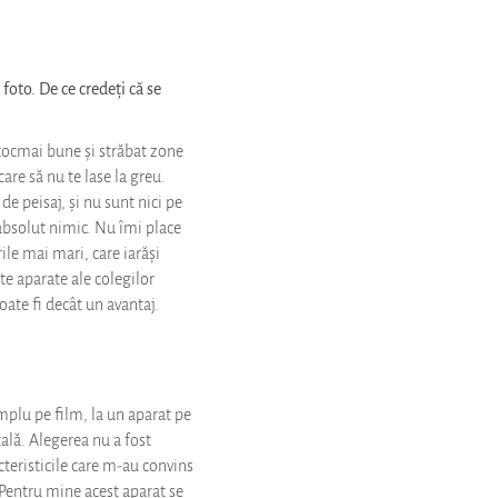
foto. De ce credeți că se
 tocmai bune și străbat zone
are să nu te lase la greu.
de peisaj, și nu sunt nici pe
 absolut nimic. Nu îmi place
ile mai mari, care iarăși
lte aparate ale colegilor
oate fi decât un avantaj.
plu pe film, la un aparat pe
ală. Alegerea nu a fost
teristicile care m-au convins
Pentru mine acest aparat se