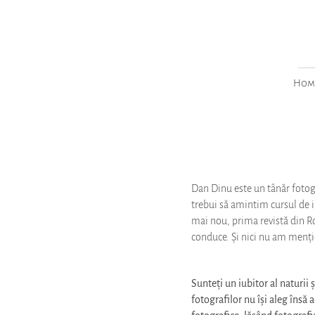
___
Hom
Dan Dinu este un tânăr fotogr
trebui să amintim cursul de in
mai nou, prima revistă din Ro
conduce. Și nici nu am mențio
Sunteți un iubitor al naturii 
fotografilor nu își aleg însă
fotografice, lăsând fotografi