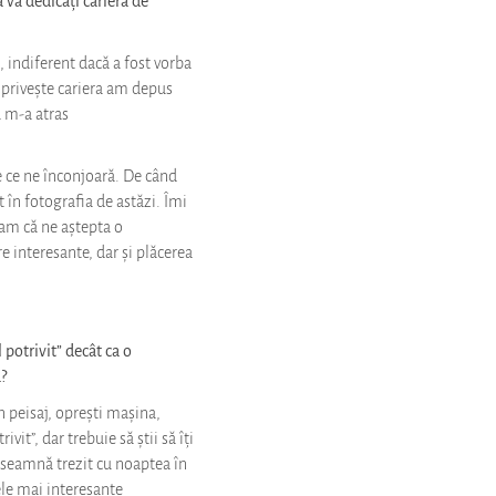
indiferent dacă a fost vorba
 privește cariera am depus
u m-a atras
 ce ne înconjoară. De când
 în fotografia de astăzi. Îmi
iam că ne aștepta o
e interesante, dar și plăcerea
potrivit” decât ca o
a?
n peisaj, oprești mașina,
it”, dar trebuie să știi să îți
 înseamnă trezit cu noaptea în
ele mai interesante