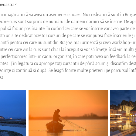
avoastră?
mi imaginam că va avea un asemenea succes. Nu credeam că sunt în Brașo
iecare curs sunt surprins de numărul de oameni dornici să se înscrie. De ap
mpul să fac un pas înainte. În curând cei care se vor înscrie vor avea parte de
a un site dedicat acestor cursuri de pe care se vor putea face înscrierile și
riantă pentru cei care nu sunt din Brașov, mai urmează și ceva workshop-u
ntre cei care vin la curs sunt chiar la început și vor să învețe, însă vin mulți 
 perfecționarea într-un cadru organizat, în care poți avea un feedback la ce
tatea. Țin legătura cu aproape toți cursanții de până acum și discutăm dest
edințe ci continuă și după. Se leagă foarte multe prietenii pe parcursul întâ
ea.