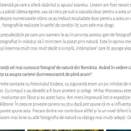
terală pe care o oferă răsăritul și apusul soarelui. Uneori am fost nevoit s
 a pândi câteva egrete, sau să intru pe sub o cascada doar pentru a avea u
 despre numeroasele stânci ce au trebuit escaladate doar pentru a avea un
 fotografiile realizate în astfel de condiții îți sunt cele mai dragi.
ejudecățile pe care unii oameni le au în privința acestui gen de fotografi
otografiat în mână și să îi trimitem la pozat prin natură. Este în opinia m
saj însemna mult mai mult decât o simplă „întâmplare” care îți ajunge aleato
anță cel mai cunoscut fotograf de natură din România. Având în vedere că 
uența sa asupra carierei dumneavoastră de până acum?
mele contacte cu Fotoclubul Exdeco, cu siguranță eram un pic inhibat de 
ios. Cu timpul s-au dovedit a fi buni prieteni și colegi. Mihai Moiceanu este
, involuntar am făcut și eu acest lucru. Am mers împreună într-o expediție 
lătorie. În ceea ce privește cariera nu știu dacă pot spune că m-a influenț
 poate spune asta. Fiecare dintre noi contribuie altfel și la un nivel diferit
facem mai bine cu atât fotografia de natură va câștiga mai mulți adepți. C