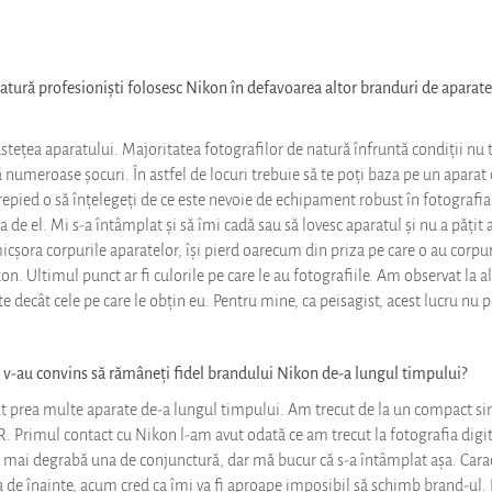
atură profesioniști folosesc Nikon în defavoarea altor branduri de aparate 
stețea aparatului. Majoritatea fotografilor de natură înfruntă condiții nu
numeroase șocuri. În astfel de locuri trebuie să te poți baza pe un aparat c
trepied o să înțelegeți de ce este nevoie de echipament robust în fotografia 
a de el. Mi s-a întâmplat și să îmi cadă sau să lovesc aparatul și nu a pățit
icșora corpurile aparatelor, își pierd oarecum din priza pe care o au corpur
on. Ultimul punct ar fi culorile pe care le au fotografiile. Am observat la a
 decât cele pe care le obțin eu. Pentru mine, ca peisagist, acest lucru nu p
re v-au convins să rămâneți fidel brandului Nikon de-a lungul timpului?
prea multe aparate de-a lungul timpului. Am trecut de la un compact sim
R. Primul contact cu Nikon l-am avut odată ce am trecut la fotografia digit
i mai degrabă una de conjunctură, dar mă bucur că s-a întâmplat așa. Carac
 de înainte, acum cred ca îmi va fi aproape imposibil să schimb brand-ul. 