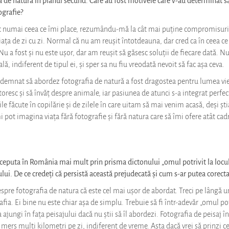
ografie?
 numai ceea ce îmi place, rezumându-mă la cât mai puține compromisuri, 
ața de zi cu zi. Normal că nu am reușit întotdeauna, dar cred ca în ceea ce
Nu a fost și nu este ușor, dar am reușit să găsesc soluții de fiecare dată. N
ă, indiferent de tipul ei, și sper sa nu fiu vreodată nevoit să fac așa ceva.
ndemnat să abordez fotografia de natură a fost dragostea pentru lumea vie
oresc și să învăț despre animale, iar pasiunea de atunci s-a integrat perfect
e făcute în copilărie și de zilele în care uitam să mai venim acasă, deși șt
 pot imagina viața fără fotografie și fără natura care să îmi ofere atât cadr
ceputa în România mai mult prin prisma dictonului „omul potrivit la locul 
lui. De ce credeți că persistă această prejudecată și cum s-ar putea corect
spre fotografia de natura că este cel mai ușor de abordat. Treci pe lângă u
ia. Ei bine nu este chiar așa de simplu. Trebuie să fi într-adevăr „omul potriv
a ajungi în fața peisajului dacă nu știi să îl abordezi. Fotografia de peisaj
 mers mulți kilometri pe zi, indiferent de vreme. Asta dacă vrei să prinzi c