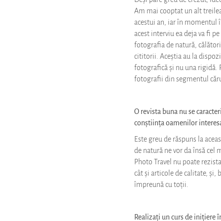
Am mai cooptat un alt treilea
acestui an, iar în momentul în
acest interviu ea deja va fi 
fotografia de natură, călători
cititorii. Aceștia au la dispo
fotografică și nu una rigidă.
fotografii din segmentul căru
O revista buna nu se caracteri
conștiința oamenilor interes
Este greu de răspuns la aceas
de natură ne vor da însă cel 
Photo Travel nu poate rezista 
cât și articole de calitate, ș
împreună cu toții.
Realizați un curs de inițiere î