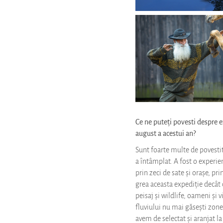
Ce ne puteți povesti despre e
august a acestui an?
Sunt foarte multe de povestit 
a întâmplat. A fost o experie
prin zeci de sate și orașe, pr
grea aceasta expediție decât c
peisaj și wildlife, oameni și 
fluviului nu mai găsești zone 
avem de selectat și aranjat la