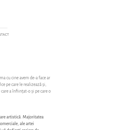
____
ntact
eama cu cine avem de-a face ar
ce pe care le realizează și,
e care a înființat-o și pe care o
are artistică. Majoritatea
omerciale, ale artei
 vă dedicați cariera de