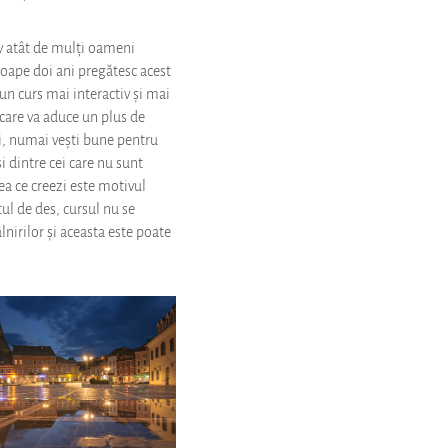
v atât de mulți oameni
roape doi ani pregătesc acest
 un curs mai interactiv și mai
 care va aduce un plus de
ri, numai vești bune pentru
și dintre cei care nu sunt
ea ce creezi este motivul
ul de des, cursul nu se
lnirilor și aceasta este poate