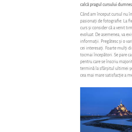
calcă pragul cursului dumne
Când am început cursul nu î
pasionați de fotografie. La f
curs și consider că a venit ti
evoluat. De asemenea, va exist
informații. Pregătesc și o va
cei interesați. Foarte mulți di
tocmai începători. Se pare ca
pentru care se înscriu majori
termină la sfârșitul ultimei ș
cea mai mare satisfacție a m