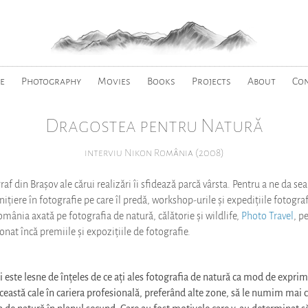
________________________________________________________________
e
Photography
Movies
Books
Projects
About
Co
Dragostea pentru Natură
interviu Nikon România (2008)
af din Brașov ale cărui realizări îi sfidează parcă vârsta. Pentru a ne da s
ițiere în fotografie pe care îl predă, workshop-urile și expedițiile fotografi
mânia axată pe fotografia de natură, călătorie și wildlife,
Photo Travel
, p
nat încă premiile și expozițiile de fotografie.
și este lesne de înțeles de ce ați ales fotografia de natură ca mod de exprim
 această cale în cariera profesională, preferând alte zone, să le numim mai c
a de natură în planul secund. Care au fost motivele care v-au determinat să