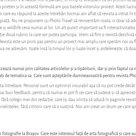
 prieten și în această formulă am pus bazele viitorului proiect. Acest lucr
 care eu răspund la aceste întrebări tocmai am aflat că revista a intrat în ti
pe piață. Nu ne propunem cu Photo Travel să reinventăm roata, ci doar să ad
e și wildlife ceva numai al lor. Un alt punct important va fi interactivitate
ziție două rubrici la care vor putea participa. Vrem să fim o revistă deschisă
 Revista este un prim pas pentru un proiect mai amplu care sperăm noi va fi
ia ne adresăm, toate însă la timpul lor și luate încet și ardelenește, că do
zează numai prin calitatea articolelor și a tipăriturii, dar și prin faptul ca 
ați de tematica sa. Care sunt așteptările dumneavoastră pentru revista Pho
ta întrebare. Personal sunt un optimist incurabil așa că nu pot crede decât 
mai bun feedback, pentru că numai ei pot fi cei care să judece și să apreci
fără colegii mei din redacție, care își dau silința să aducă în paginile revis
i, bineînțeles, fără cititorii care să o susțină. Noi am creat un drum pe care
n fotografie la Brașov. Care este interesul față de arta fotografică și care su