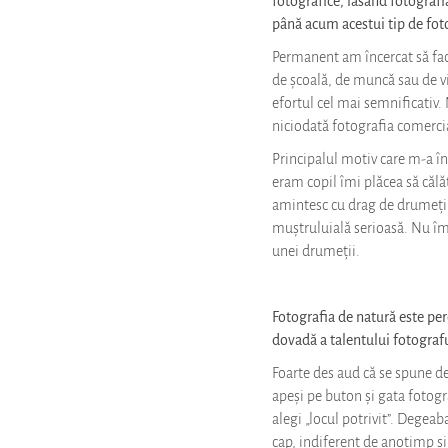
până acum acestui tip de fot
Permanent am încercat să fac
de școală, de muncă sau de vi
efortul cel mai semnificativ. 
niciodată fotografia comercial
Principalul motiv care m-a î
eram copil îmi plăcea să călăt
amintesc cu drag de drumețiil
muștruluială serioasă. Nu îmi
unei drumeții.
Fotografia de natură este per
dovadă a talentului fotografu
Foarte des aud că se spune de
apeși pe buton și gata fotograf
alegi „locul potrivit”. Degeab
cap, indiferent de anotimp și