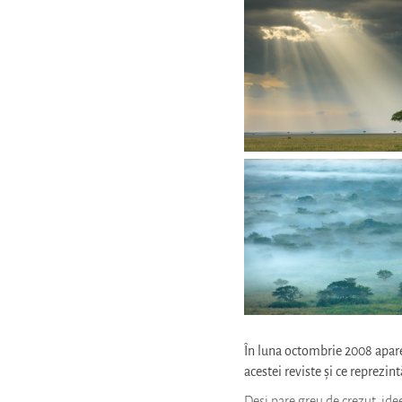
În luna octombrie 2008 apar
acestei reviste și ce reprezin
Deși pare greu de crezut, idee