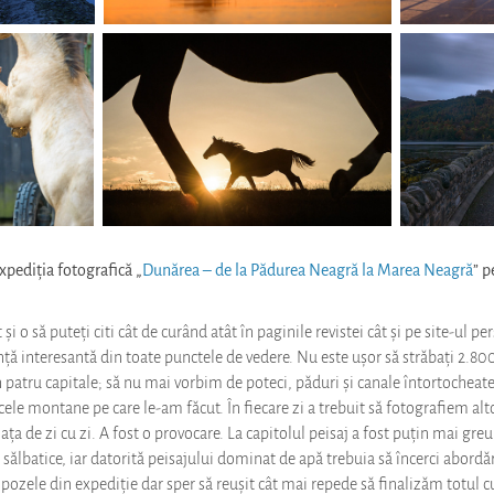
xpediția fotografică „
Dunărea – de la Pădurea Neagră la Marea Neagră
” p
și o să puteți citi cât de curând atât în paginile revistei cât și pe site-ul 
nță interesantă din toate punctele de vedere. Nu este ușor să străbați 2.800
in patru capitale; să nu mai vorbim de poteci, păduri și canale întortocheat
ele montane pe care le-am făcut. În fiecare zi a trebuit să fotografiem altc
viața de zi cu zi. A fost o provocare. La capitolul peisaj a fost puțin mai gre
sălbatice, iar datorită peisajului dominat de apă trebuia să încerci abordări
 pozele din expediție dar sper să reușit cât mai repede să finalizăm totul cu