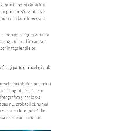
ă intru în noroi cât să îmi
n unghi care să avantajeze
 cadru mai bun. Interesant
e. Probabil singura varianta
ea singurul mod în care vor
r în fața lentilelor.
faceți parte din același club
numele membrilor, privindu-i
 un fotograf de la care ai
fotografica și acolo s-a
at sau nu, probabil că numai
 la mișcarea fotografică din
eea ce este un lucru bun.