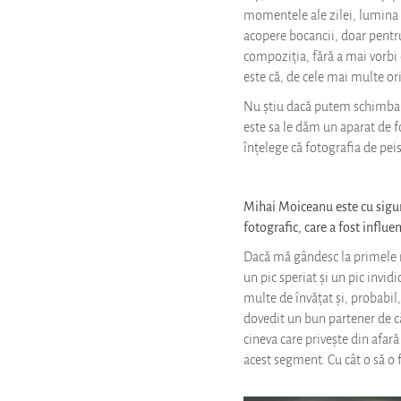
momentele ale zilei, lumina la
acopere bocancii, doar pentru
compoziția, fără a mai vorbi
este că, de cele mai multe ori,
Nu știu dacă putem schimba pr
este sa le dăm un aparat de f
înțelege că fotografia de pei
Mihai Moiceanu este cu sigur
fotografic, care a fost infl
Dacă mă gândesc la primele 
un pic speriat și un pic invid
multe de învățat și, probabil
dovedit un bun partener de că
cineva care privește din afară
acest segment. Cu cât o să o 