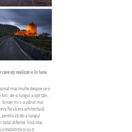
e care ați realizat-o în luna
personal mai multe despre ce s-
 km, de-a lungul a opt țări,
e. Sincer mi s-a părut mai
eva fie că era arhitectură,
u, pentru că de-a lungul
 total diferite. Încă mai
 o expoziție și cu o