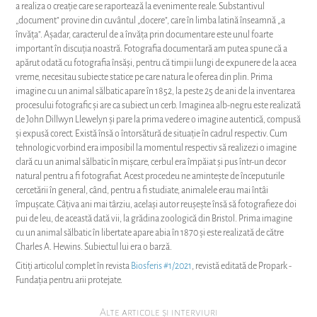
a realiza o creație care se raportează la evenimente reale. Substantivul
„document” provine din cuvântul „docere”, care în limba latină înseamnă „a
învăța”. Așadar, caracterul de a învăța prin documentare este unul foarte
important în discuția noastră. Fotografia documentară am putea spune că a
apărut odată cu fotografia însăși, pentru că timpii lungi de expunere de la acea
vreme, necesitau subiecte statice pe care natura le oferea din plin. Prima
imagine cu un animal sălbatic apare în 1852, la peste 25 de ani de la inventarea
procesului fotografic și are ca subiect un cerb. Imaginea alb-negru este realizată
de John Dillwyn Llewelyn și pare la prima vedere o imagine autentică, compusă
și expusă corect. Există însă o întorsătură de situație în cadrul respectiv. Cum
tehnologic vorbind era imposibil la momentul respectiv să realizezi o imagine
clară cu un animal sălbatic în mișcare, cerbul era împăiat și pus într-un decor
natural pentru a fi fotografiat. Acest procedeu ne amintește de începuturile
cercetării în general, când, pentru a fi studiate, animalele erau mai întâi
împușcate. Câțiva ani mai târziu, același autor reușește însă să fotografieze doi
pui de leu, de această dată vii, la grădina zoologică din Bristol. Prima imagine
cu un animal sălbatic în libertate apare abia în 1870 și este realizată de către
Charles A. Hewins. Subiectul lui era o barză.
Citiți articolul complet în revista
Biosferis #1/2021
, revistă editată de Propark -
Fundația pentru arii protejate.
Alte articole și interviuri