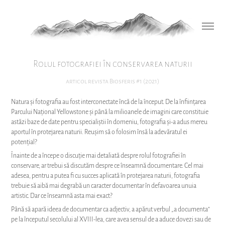
Rolul fotografiei în conservarea naturii
articol revista Biosferis #1 (2021)
Natura și fotografia au fost interconectate încă de la început. De la înființarea
Parcului Național Yellowstone și până la milioanele de imagini care constituie
astăzi baze de date pentru specialiștii în domeniu, fotografia și-a adus mereu
aportul în protejarea naturii. Reușim să o folosim însă la adevăratul ei
potențial?
Înainte de a începe o discuție mai detaliată despre rolul fotografiei în
conservare, ar trebui să discutăm despre ce înseamnă documentare. Cel mai
adesea, pentru a putea fi cu succes aplicată în protejarea naturii, fotografia
trebuie să aibă mai degrabă un caracter documentar în defavoarea unuia
artistic. Dar ce înseamnă asta mai exact?
Până să apară ideea de documentar ca adjectiv, a apărut verbul „a documenta”
pe la începutul secolului al XVIII-lea, care avea sensul de a aduce dovezi sau de