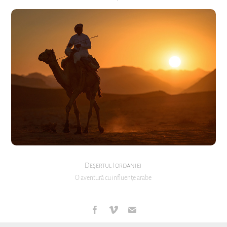
Deșertul Iordaniei
O aventură cu influențe arabe